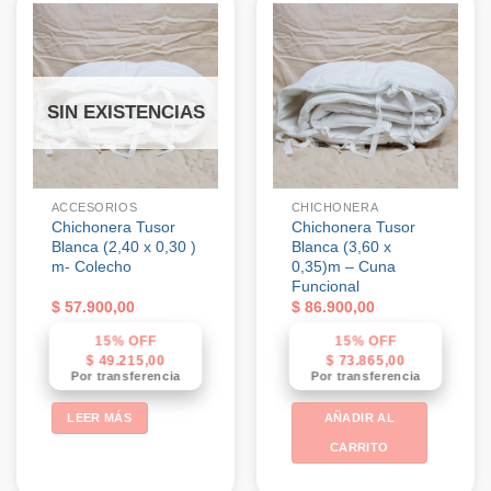
SIN EXISTENCIAS
ACCESORIOS
CHICHONERA
Chichonera Tusor
Chichonera Tusor
Blanca (2,40 x 0,30 )
Blanca (3,60 x
m- Colecho
0,35)m – Cuna
Funcional
$
57.900,00
$
86.900,00
15% OFF
15% OFF
$
49.215,00
$
73.865,00
Por transferencia
Por transferencia
LEER MÁS
AÑADIR AL
CARRITO