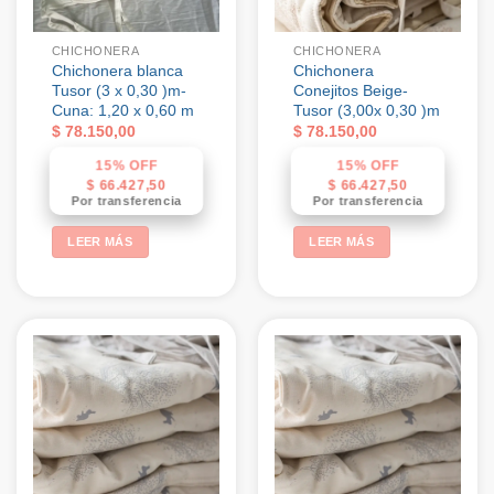
CHICHONERA
CHICHONERA
Chichonera blanca
Chichonera
Tusor (3 x 0,30 )m-
Conejitos Beige-
Cuna: 1,20 x 0,60 m
Tusor (3,00x 0,30 )m
$
78.150,00
$
78.150,00
15% OFF
15% OFF
$
66.427,50
$
66.427,50
Por transferencia
Por transferencia
LEER MÁS
LEER MÁS