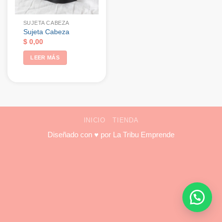
SUJETA CABEZA
Sujeta Cabeza
$
0,00
LEER MÁS
INICIO
TIENDA
Diseñado con ♥ por
La Tribu Emprende