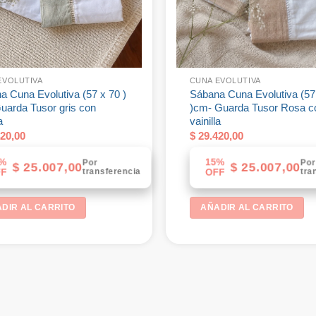
EVOLUTIVA
CUNA EVOLUTIVA
a Cuna Evolutiva (57 x 70 )
Sábana Cuna Evolutiva (57
uarda Tusor gris con
)cm- Guarda Tusor Rosa c
a
vainilla
20,00
$
29.420,00
%
15%
Por
Por
$
25.007,00
$
25.007,00
transferencia
tra
F
OFF
DIR AL CARRITO
AÑADIR AL CARRITO