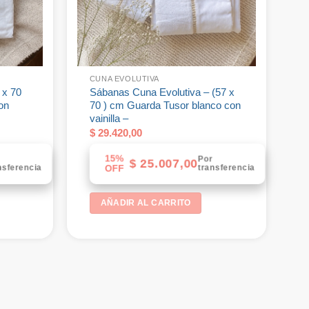
CUNA EVOLUTIVA
 x 70
Sábanas Cuna Evolutiva – (57 x
on
70 ) cm Guarda Tusor blanco con
vainilla –
$
29.420,00
15%
Por
$
25.007,00
nsferencia
transferencia
OFF
AÑADIR AL CARRITO