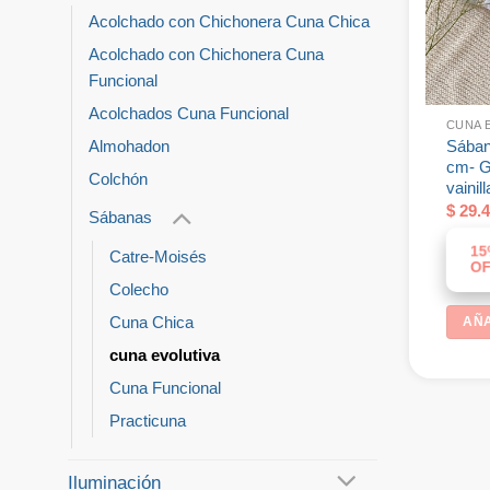
Acolchado con Chichonera Cuna Chica
Acolchado con Chichonera Cuna
Funcional
Acolchados Cuna Funcional
CUNA 
Sában
Almohadon
cm- G
Colchón
vainill
$
29.4
Sábanas
15
Catre-Moisés
OF
Colecho
Cuna Chica
AÑA
cuna evolutiva
Cuna Funcional
Practicuna
Iluminación