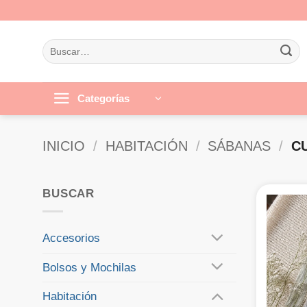
Saltar
al
contenido
Buscar
por:
Categorías
INICIO
/
HABITACIÓN
/
SÁBANAS
/
CU
BUSCAR
Accesorios
Bolsos y Mochilas
Habitación