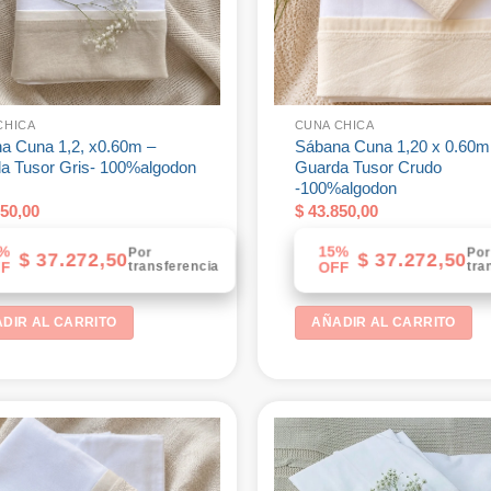
CHICA
CUNA CHICA
a Cuna 1,2, x0.60m –
Sábana Cuna 1,20 x 0.60m
a Tusor Gris- 100%algodon
Guarda Tusor Crudo
-100%algodon
50,00
$
43.850,00
%
15%
Por
Po
$
37.272,50
$
37.272,50
transferencia
tra
F
OFF
DIR AL CARRITO
AÑADIR AL CARRITO