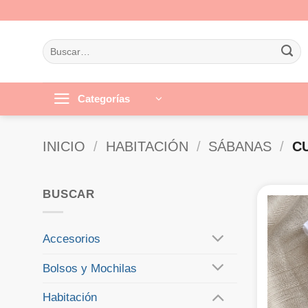
Saltar
al
contenido
Buscar
por:
Categorías
INICIO
/
HABITACIÓN
/
SÁBANAS
/
CU
BUSCAR
Accesorios
Bolsos y Mochilas
Habitación