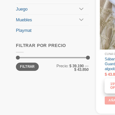
Juego
Muebles
Playmat
FILTRAR POR PRECIO
CUNA 
Sában
Guard
Precio
Precio
Precio:
$ 39.190
—
FILTRAR
mínimo
máximo
algod
$ 43.850
$
43.8
15
OF
AÑA