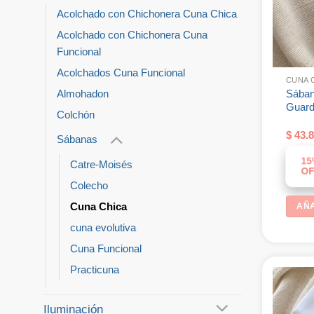
Acolchado con Chichonera Cuna Chica
Acolchado con Chichonera Cuna
Funcional
Acolchados Cuna Funcional
CUNA 
Sában
Almohadon
Guard
Colchón
$
43.8
Sábanas
15
Catre-Moisés
OF
Colecho
Cuna Chica
AÑA
cuna evolutiva
Cuna Funcional
Practicuna
Iluminación