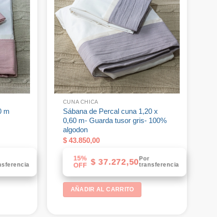
CUNA CHICA
0 m
Sábana de Percal cuna 1,20 x
0,60 m- Guarda tusor gris- 100%
algodon
$
43.850,00
15%
r
Por
$
37.272,50
nsferencia
transferencia
OFF
AÑADIR AL CARRITO