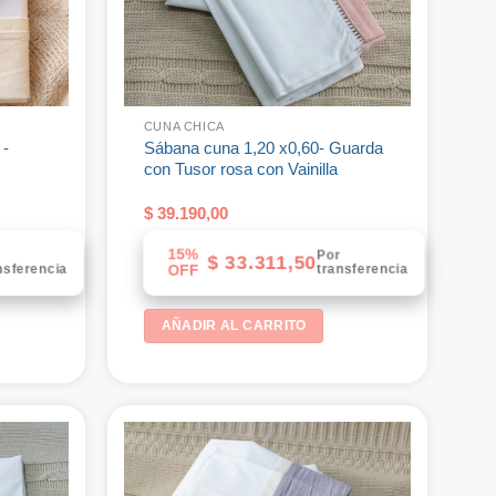
CUNA CHICA
 -
Sábana cuna 1,20 x0,60- Guarda
con Tusor rosa con Vainilla
$
39.190,00
15%
r
Por
$
33.311,50
nsferencia
transferencia
OFF
AÑADIR AL CARRITO