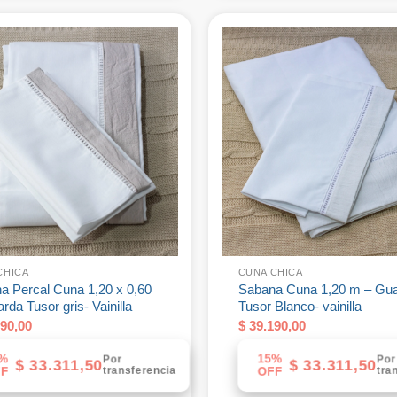
CHICA
CUNA CHICA
a Percal Cuna 1,20 x 0,60
Sabana Cuna 1,20 m – Gu
da Tusor gris- Vainilla
Tusor Blanco- vainilla
90,00
$
39.190,00
%
15%
Por
Por
$
33.311,50
$
33.311,50
transferencia
tra
F
OFF