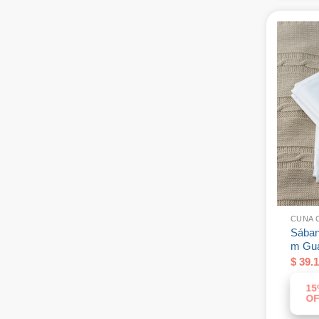
CUNA 
Sában
m Guar
$
39.1
15
OF