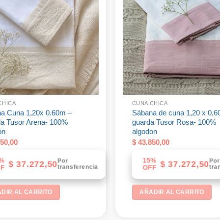
CHICA
CUNA CHICA
a Cuna 1,20x 0.60m –
Sábana de cuna 1,20 x 0,6
a Tusor Arena- 100%
guarda Tusor Rosa- 100%
ón
algodon
50,00
$
43.850,00
%
15%
Por
Po
$
37.272,50
$
37.272,50
transferencia
tra
F
OFF
DIR AL CARRITO
AÑADIR AL CARRITO