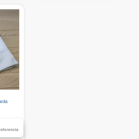
arda
nsferencia