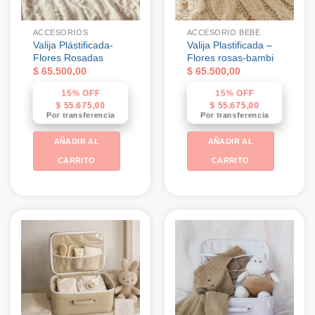
ACCESORIOS
ACCESORIO BEBÉ
Valija Plástificada-
Valija Plastificada –
Flores Rosadas
Flores rosas-bambi
$
65.500,00
$
65.500,00
15% OFF
15% OFF
$
55.675,00
$
55.675,00
Por transferencia
Por transferencia
AÑADIR AL
AÑADIR AL
CARRITO
CARRITO