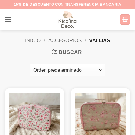
Saltar
15% DE DESCUENTO CON TRANSFERENCIA BANCARIA
al
contenido
INICIO
/
ACCESORIOS
/
VALIJAS
BUSCAR