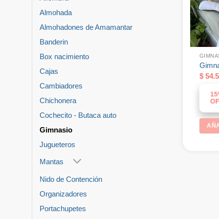
Almohada
Almohadones de Amamantar
Banderin
Box nacimiento
GIMNA
Gimna
Cajas
$
54.5
Cambiadores
15
Chichonera
OF
Cochecito - Butaca auto
AÑA
Gimnasio
Jugueteros
Mantas
Nido de Contención
Organizadores
Portachupetes