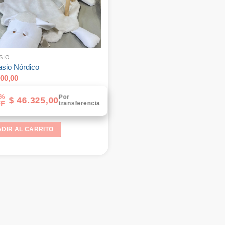
SIO
sio Nórdico
00,00
%
Por
$
46.325,00
transferencia
F
DIR AL CARRITO