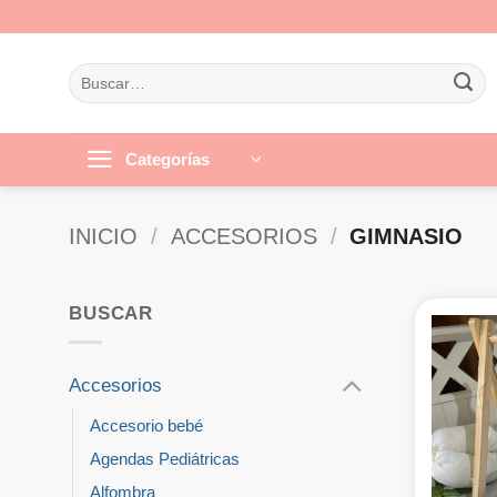
Saltar
al
contenido
Buscar
por:
Categorías
INICIO
/
ACCESORIOS
/
GIMNASIO
BUSCAR
Accesorios
Accesorio bebé
Agendas Pediátricas
Alfombra