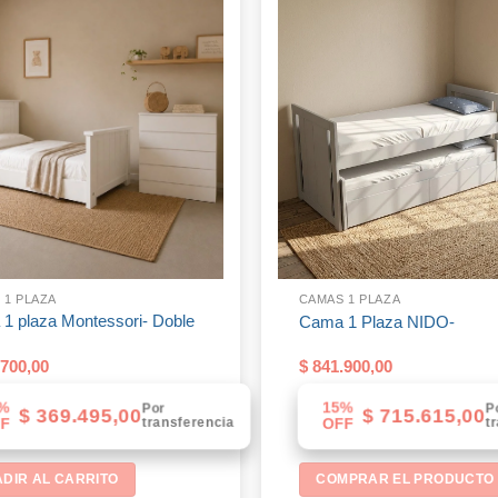
 1 PLAZA
CAMAS 1 PLAZA
1 plaza Montessori- Doble
Cama 1 Plaza NIDO-
700,00
$
841.900,00
%
15%
Por
P
$
369.495,00
$
715.615,00
transferencia
t
F
OFF
DIR AL CARRITO
COMPRAR EL PRODUCTO