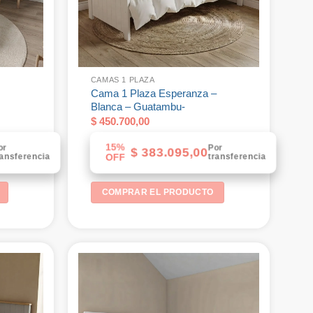
CAMAS 1 PLAZA
Cama 1 Plaza Esperanza –
Blanca – Guatambu-
$
450.700,00
15%
or
Por
$
383.095,00
ransferencia
transferencia
OFF
COMPRAR EL PRODUCTO