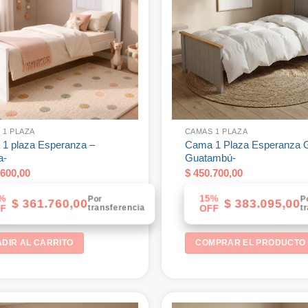
 1 PLAZA
CAMAS 1 PLAZA
1 plaza Esperanza –
Cama 1 Plaza Esperanza G
a-
Guatambú-
600,00
$
450.700,00
%
15%
Por
P
$
361.760,00
$
383.095,00
transferencia
t
F
OFF
DIR AL CARRITO
COMPRAR EL PRODUCTO