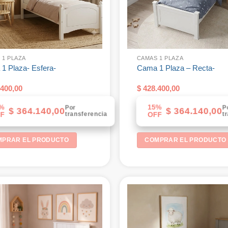
 1 PLAZA
CAMAS 1 PLAZA
1 Plaza- Esfera-
Cama 1 Plaza – Recta-
400,00
$
428.400,00
%
15%
Por
P
$
364.140,00
$
364.140,00
transferencia
t
F
OFF
MPRAR EL PRODUCTO
COMPRAR EL PRODUCTO