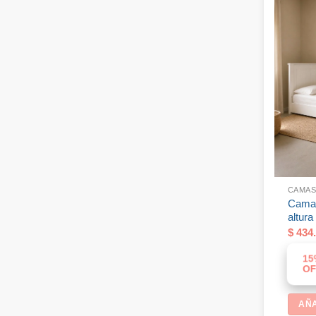
CAMAS
Cama 
altura
$
434.
15
OF
AÑA