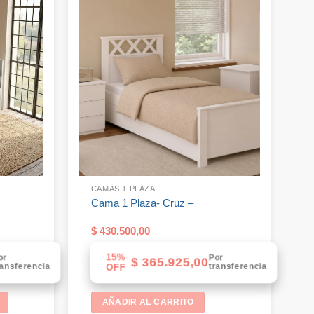
CAMAS 1 PLAZA
Cama 1 Plaza- Cruz –
$
430.500,00
15%
or
Por
$
365.925,00
ransferencia
transferencia
OFF
AÑADIR AL CARRITO