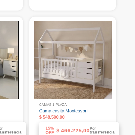
CAMAS 1 PLAZA
Cama casita Montessori
$
548.500,00
15%
or
Por
$
466.225,00
ransferencia
transferencia
OFF