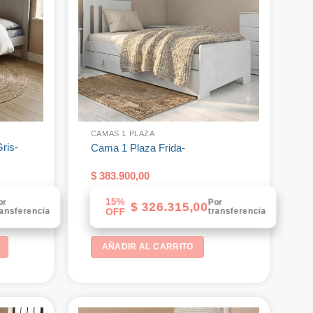
CAMAS 1 PLAZA
ris-
Cama 1 Plaza Frida-
$
383.900,00
15%
or
Por
$
326.315,00
ransferencia
transferencia
OFF
AÑADIR AL CARRITO