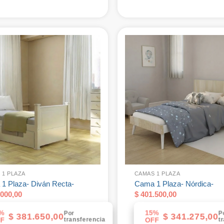
 1 PLAZA
CAMAS 1 PLAZA
1 Plaza- Diván Recta-
Cama 1 Plaza- Nórdica-
000,00
$
401.500,00
%
15%
Por
P
$
381.650,00
$
341.275,00
transferencia
t
F
OFF