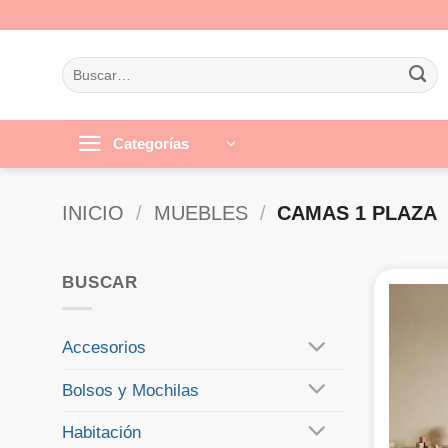
Saltar
al
contenido
Buscar
por:
Categorías
INICIO
/
MUEBLES
/
CAMAS 1 PLAZA
BUSCAR
Accesorios
Bolsos y Mochilas
Habitación