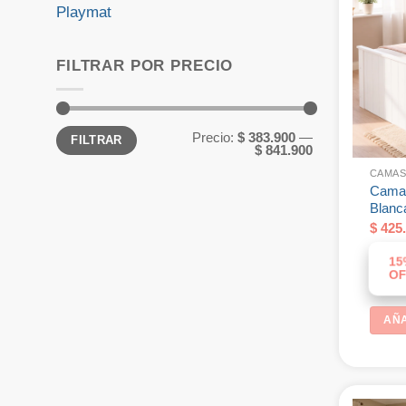
Playmat
FILTRAR POR PRECIO
Precio
Precio
Precio:
$ 383.900
—
FILTRAR
mínimo
máximo
$ 841.900
CAMAS
Cama 
Blanc
$
425.
15
OF
AÑA