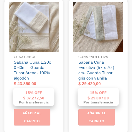
CUNA CHICA
CUNA EVOLUTIVA
Sábana Cuna 1,20x
Sábana Cuna
0.60m – Guarda
Evolutiva (57 x 70 )
Tusor Arena- 100%
cm- Guarda Tusor
algodón
gris con vainilla
$
43.850,00
$
29.420,00
15% OFF
15% OFF
$
37.272,50
$
25.007,00
Por transferencia
Por transferencia
AÑADIR AL
AÑADIR AL
CARRITO
CARRITO