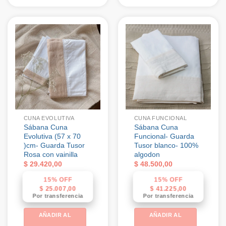
CUNA EVOLUTIVA
CUNA FUNCIONAL
Sábana Cuna
Sábana Cuna
Evolutiva (57 x 70
Funcional- Guarda
)cm- Guarda Tusor
Tusor blanco- 100%
Rosa con vainilla
algodon
$
29.420,00
$
48.500,00
15% OFF
15% OFF
$
25.007,00
$
41.225,00
Por transferencia
Por transferencia
AÑADIR AL
AÑADIR AL