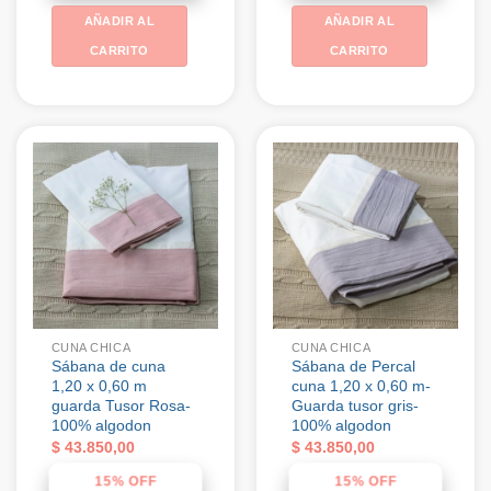
AÑADIR AL
AÑADIR AL
CARRITO
CARRITO
CUNA CHICA
CUNA CHICA
Sábana de cuna
Sábana de Percal
1,20 x 0,60 m
cuna 1,20 x 0,60 m-
guarda Tusor Rosa-
Guarda tusor gris-
100% algodon
100% algodon
$
43.850,00
$
43.850,00
15% OFF
15% OFF