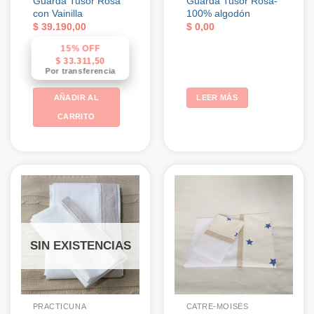
Guarda Tusor Rosa
Guarda Tusor Rosa-
con Vainilla
100% algodón
$
39.190,00
$
0,00
15% OFF
$
33.311,50
Por transferencia
AÑADIR AL
LEER MÁS
CARRITO
SIN EXISTENCIAS
PRACTICUNA
CATRE-MOISÉS