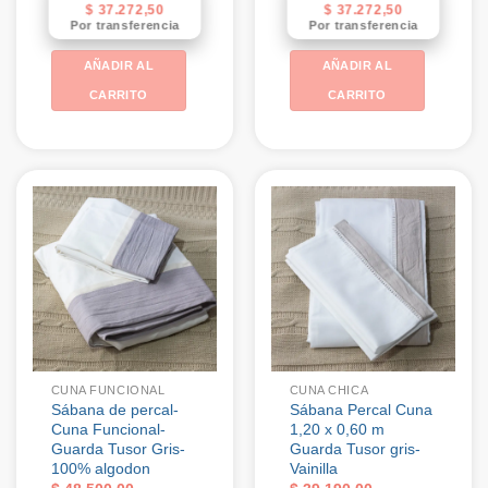
$
37.272,50
$
37.272,50
Por transferencia
Por transferencia
AÑADIR AL
AÑADIR AL
CARRITO
CARRITO
CUNA FUNCIONAL
CUNA CHICA
Sábana de percal-
Sábana Percal Cuna
Cuna Funcional-
1,20 x 0,60 m
Guarda Tusor Gris-
Guarda Tusor gris-
100% algodon
Vainilla