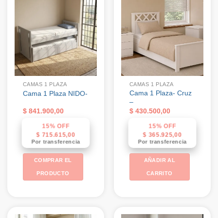
CAMAS 1 PLAZA
CAMAS 1 PLAZA
Cama 1 Plaza- Cruz
Cama 1 Plaza NIDO-
–
$
841.900,00
$
430.500,00
15% OFF
15% OFF
$
715.615,00
$
365.925,00
Por transferencia
Por transferencia
COMPRAR EL
AÑADIR AL
PRODUCTO
CARRITO