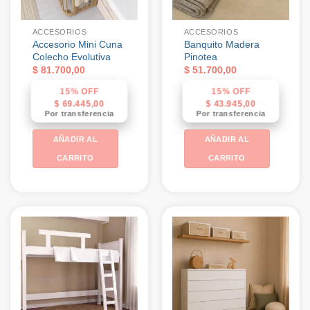
ACCESORIOS
ACCESORIOS
Accesorio Mini Cuna
Banquito Madera
Colecho Evolutiva
Pinotea
$
81.700,00
$
51.700,00
15% OFF
15% OFF
$
69.445,00
$
43.945,00
Por transferencia
Por transferencia
AÑADIR AL
AÑADIR AL
CARRITO
CARRITO