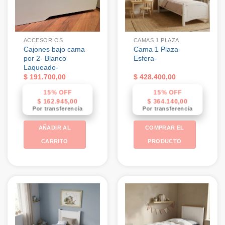
ACCESORIOS
CAMAS 1 PLAZA
Cajones bajo cama
Cama 1 Plaza-
por 2- Blanco
Esfera-
Laqueado-
$
191.700,00
$
428.400,00
15% OFF
15% OFF
$
162.945,00
$
364.140,00
Por transferencia
Por transferencia
AÑADIR AL
COMPRAR EL
CARRITO
PRODUCTO