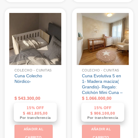
COLECHO - CUNITAS
COLECHO - CUNITAS
Cuna Colecho
Cuna Evolutiva 5 en
Nórdico-
1- Madera maciza(
Grandis)- Regalo:
Colchón Mini Cuna –
$
543.300,00
$
1.066.000,00
15% OFF
15% OFF
$
461.805,00
$
906.100,00
Por transferencia
Por transferencia
AÑADIR AL
AÑADIR AL
CARRITO
CARRITO