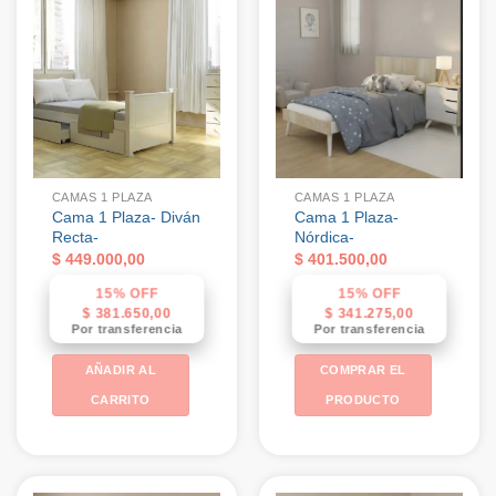
CAMAS 1 PLAZA
CAMAS 1 PLAZA
Cama 1 Plaza- Diván
Cama 1 Plaza-
Recta-
Nórdica-
$
449.000,00
$
401.500,00
15% OFF
15% OFF
$
381.650,00
$
341.275,00
Por transferencia
Por transferencia
AÑADIR AL
COMPRAR EL
CARRITO
PRODUCTO