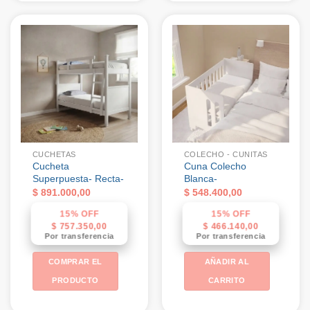
CUCHETAS
COLECHO - CUNITAS
Cucheta
Cuna Colecho
Superpuesta- Recta-
Blanca-
$
891.000,00
$
548.400,00
15% OFF
15% OFF
$
757.350,00
$
466.140,00
Por transferencia
Por transferencia
COMPRAR EL
AÑADIR AL
PRODUCTO
CARRITO