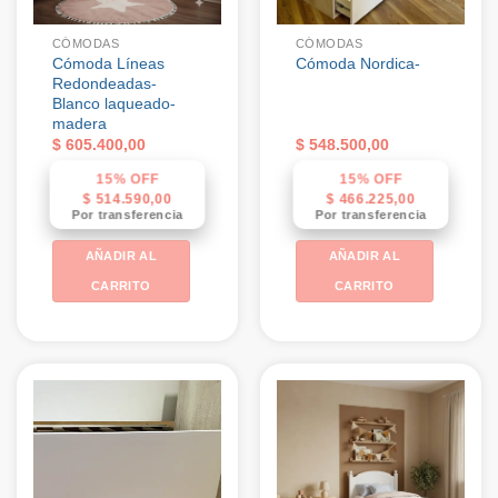
CÓMODAS
CÓMODAS
Cómoda Líneas
Cómoda Nordica-
Redondeadas-
Blanco laqueado-
madera
$
605.400,00
$
548.500,00
15% OFF
15% OFF
$
514.590,00
$
466.225,00
Por transferencia
Por transferencia
AÑADIR AL
AÑADIR AL
CARRITO
CARRITO