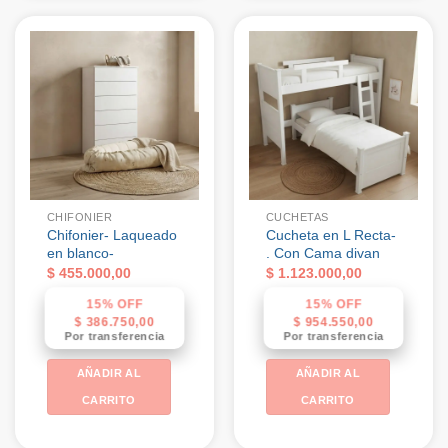
CHIFONIER
CUCHETAS
Chifonier- Laqueado
Cucheta en L Recta-
en blanco-
. Con Cama divan
$
455.000,00
$
1.123.000,00
15% OFF
15% OFF
$
386.750,00
$
954.550,00
Por transferencia
Por transferencia
AÑADIR AL
AÑADIR AL
CARRITO
CARRITO