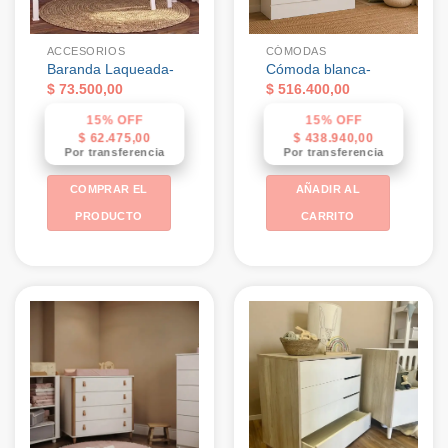
ACCESORIOS
CÓMODAS
Baranda Laqueada-
Cómoda blanca-
$
73.500,00
$
516.400,00
15% OFF
15% OFF
$
62.475,00
$
438.940,00
Por transferencia
Por transferencia
COMPRAR EL
AÑADIR AL
PRODUCTO
CARRITO