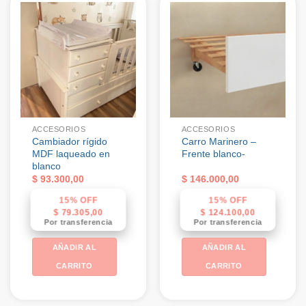
ACCESORIOS
ACCESORIOS
Cambiador rígido
Carro Marinero –
MDF laqueado en
Frente blanco-
blanco
$
93.300,00
$
146.000,00
15% OFF
15% OFF
$
79.305,00
$
124.100,00
Por transferencia
Por transferencia
AÑADIR AL
AÑADIR AL
CARRITO
CARRITO