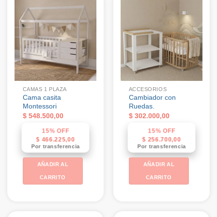
CAMAS 1 PLAZA
ACCESORIOS
Cama casita
Cambiador con
Montessori
Ruedas.
$
548.500,00
$
302.000,00
15% OFF
15% OFF
$
466.225,00
$
256.700,00
Por transferencia
Por transferencia
AÑADIR AL
AÑADIR AL
CARRITO
CARRITO