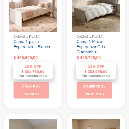
CAMAS 1 PLAZA
CAMAS 1 PLAZA
Cama 1 plaza
Cama 1 Plaza
Esperanza – Blanca-
Esperanza Gris-
Guatambú-
$
425.600,00
$
450.700,00
15% OFF
15% OFF
$
361.760,00
$
383.095,00
Por transferencia
Por transferencia
AÑADIR AL
COMPRAR EL
CARRITO
PRODUCTO