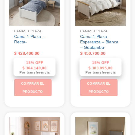
CAMAS 1 PLAZA
CAMAS 1 PLAZA
Cama 1 Plaza –
Cama 1 Plaza
Recta-
Esperanza – Blanca
– Guatambu-
$
428.400,00
$
450.700,00
15% OFF
15% OFF
$
364.140,00
$
383.095,00
Por transferencia
Por transferencia
COMPRAR EL
COMPRAR EL
PRODUCTO
PRODUCTO