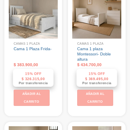
CAMAS 1 PLAZA
CAMAS 1 PLAZA
Cama 1 plaza
Cama 1 Plaza Frida-
Montessori- Doble
altura
$
383.900,00
$
434.700,00
15% OFF
15% OFF
$
326.315,00
$
369.495,00
Por transferencia
Por transferencia
AÑADIR AL
AÑADIR AL
CARRITO
CARRITO