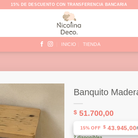
15% DE DESCUENTO CON TRANSFERENCIA BANCARIA
INICIO
TIENDA
Banquito Mader
51.700,00
$
$
43.945,00
15% OFF
2 disponibles