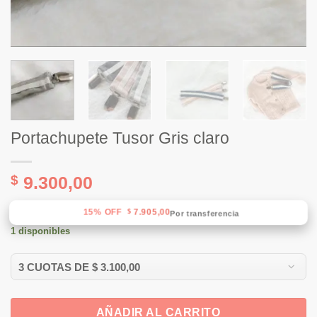
Portachupete Tusor Gris claro
$
9.300,00
15% OFF
7.905,00
$
Por transferencia
1 disponibles
AÑADIR AL CARRITO