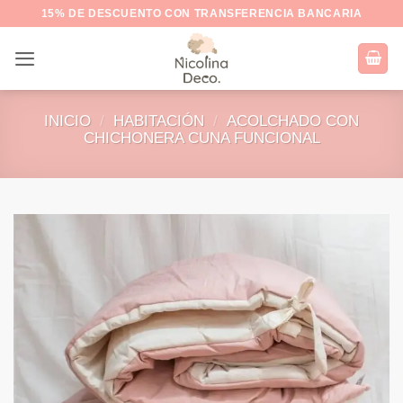
Saltar
15% DE DESCUENTO CON TRANSFERENCIA BANCARIA
al
contenido
INICIO
/
HABITACIÓN
/
ACOLCHADO CON
CHICHONERA CUNA FUNCIONAL