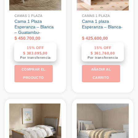
CAMAS 1 PLAZA
CAMAS 1 PLAZA
Cama 1 Plaza
Cama 1 plaza
Esperanza – Blanca
Esperanza – Blanca-
– Guatambu-
$
450.700,00
$
425.600,00
15% OFF
15% OFF
$
383.095,00
$
361.760,00
Por transferencia
Por transferencia
COMPRAR EL
AÑADIR AL
PRODUCTO
CARRITO