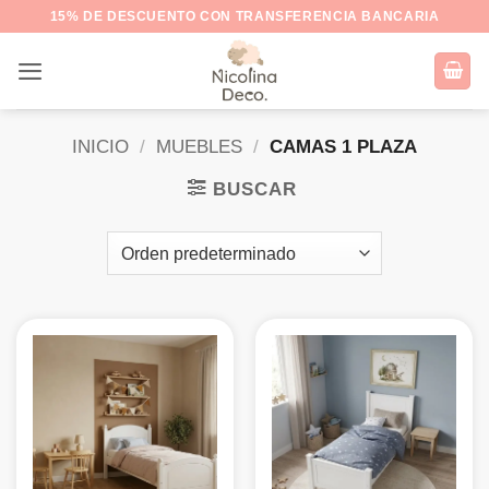
Saltar
15% DE DESCUENTO CON TRANSFERENCIA BANCARIA
al
contenido
INICIO
/
MUEBLES
/
CAMAS 1 PLAZA
BUSCAR