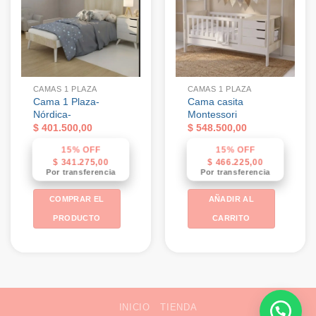
CAMAS 1 PLAZA
CAMAS 1 PLAZA
Cama 1 Plaza-
Cama casita
Nórdica-
Montessori
$
401.500,00
$
548.500,00
15% OFF
15% OFF
$
341.275,00
$
466.225,00
Por transferencia
Por transferencia
COMPRAR EL
AÑADIR AL
PRODUCTO
CARRITO
INICIO
TIENDA