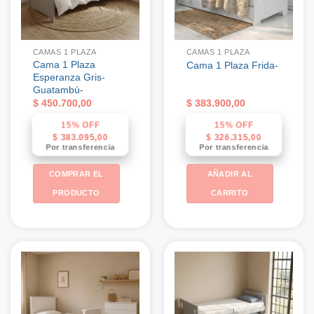
CAMAS 1 PLAZA
CAMAS 1 PLAZA
Cama 1 Plaza
Cama 1 Plaza Frida-
Esperanza Gris-
Guatambú-
$
450.700,00
$
383.900,00
15% OFF
15% OFF
$
383.095,00
$
326.315,00
Por transferencia
Por transferencia
COMPRAR EL
AÑADIR AL
PRODUCTO
CARRITO