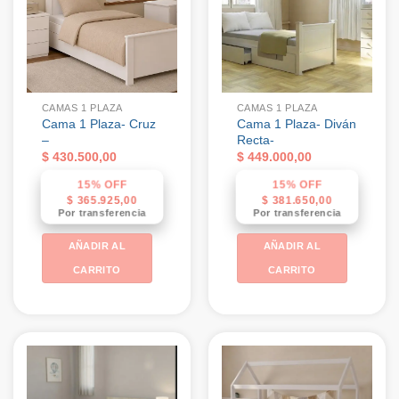
CAMAS 1 PLAZA
CAMAS 1 PLAZA
Cama 1 Plaza- Cruz
Cama 1 Plaza- Diván
–
Recta-
$
430.500,00
$
449.000,00
15% OFF
15% OFF
$
365.925,00
$
381.650,00
Por transferencia
Por transferencia
AÑADIR AL
AÑADIR AL
CARRITO
CARRITO